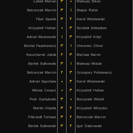
Lebek Marian
۳
۰
Mateusz Sikon
Balcerzak Marcin
۳
۱
Stapor Rafal
Tibor Spanik
۳
۲
Karol Wisniewski
Krzysztof Hetnar
۰
۳
Szostok Sebastian
Adrian Myszewski
۱
۳
Krzysztof Kotyl
Michal Paszkiewicz
۳
۱
Vincenec Oliver
Kaczmarek Jakub
۲
۳
Mariusz Baron
Bartek Sulkowski
۳
۱
Mateusz Misiak
Balcerzak Marcin
۲
۳
Grzegorz Poliniewicz
Adrian Spychala
۰
۳
Karol Wisniewski
Milosz Cesarz
۰
۳
Krzysztof Hetnar
Piotr Gumulinski
۳
۰
Buczynski Witold
Martin Olejnik
۳
۲
Krzysztof Wloczko
Filbrandt Tomasz
۳
۲
Balcerzak Marcin
Bartek Sulkowski
۳
۲
Igor Dabrowski