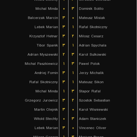
Michal Minda
۰
۳
Dominik Solilo
Balcerzak Marcin
۳
۰
Mateusz Misiak
Lebek Marian
۳
۱
Rafal Skotniczny
Krzysztof Hetnar
۳
۲
Milosz Cesarz
Tibor Spanik
۳
۱
Adrian Spychala
Adrian Myszewski
۲
۳
Karol Sulkowski
Michal Paszkiewicz
۱
۳
Pawel Polok
Andriej Fomin
۳
۱
Jerzy Michalik
Rafal Skotniczny
۳
۱
Mateusz Sikon
Michal Minda
۱
۳
Stapor Rafal
Grzegorz Jurowicz
۳
۲
Szostok Sebastian
Martin Olejnik
۳
۰
Karol Wisniewski
Witold Stechly
۰
۳
Adam Staniczek
Lebek Marian
۳
۰
Vincenec Oliver