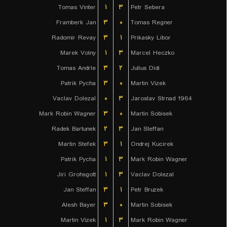
Tomas Vinter
۱
۳
Petr Sebera
Framberk Jan
۳
۰
Tomas Regner
Radomir Revay
۳
۱
Prikasky Libor
Marek Volny
۱
۳
Marcel Heczko
Tomas Andrle
۳
۲
Julius Didi
Patrik Pycha
۳
۰
Martin Vizek
Vaclav Dolezal
۰
۳
Jaroslav Strnad 1964
Mark Robin Wagner
۳
۰
Martin Sobisek
Radek Bartunek
۲
۳
Jan Steffan
Martin Stefek
۳
۱
Ondrej Kucirek
Patrik Pycha
۱
۳
Mark Robin Wagner
Jiri Grohsgott
۱
۳
Vaclav Dolezal
Jan Steffan
۳
۱
Petr Bruzek
Alesh Bayer
۳
۰
Martin Sobisek
Martin Vizek
۱
۳
Mark Robin Wagner