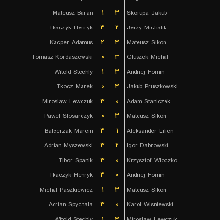
Mateusz Baran
۱
۳
Skorupa Jakub
Tkaczyk Henryk
۳
۲
Jerzy Michalik
Kacper Adamus
۲
۳
Mateusz Sikon
Tomasz Kordaszewski
۰
۳
Gluszek Michal
Witold Stechly
۱
۳
Andriej Fomin
Tkocz Marek
۰
۳
Jakub Pruszkowski
Miroslaw Lewczuk
۳
۰
Adam Staniczek
Pawel Slosarczyk
۰
۳
Mateusz Sikon
Balcerzak Marcin
۳
۱
Aleksander Lilien
Adrian Myszewski
۳
۲
Igor Dabrowski
Tibor Spanik
۳
۰
Krzysztof Wloczko
Tkaczyk Henryk
۳
۰
Andriej Fomin
Michal Paszkiewicz
۱
۳
Mateusz Sikon
Adrian Spychala
۳
۰
Karol Wisniewski
Witold Stechly
۱
۳
Miroslaw Lewczuk