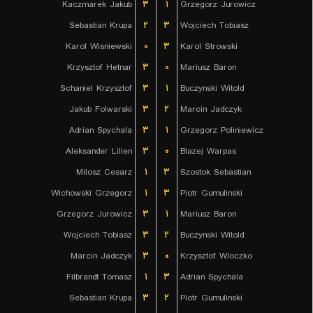
Kaczmarek Jakub
۳
۱
Grzegorz Jurowicz
Sebastian Krupa
۲
۳
Wojciech Tobiasz
Karol Wisniewski
۰
۳
Karol Strowski
Krzysztof Hetnar
۳
۰
Mariusz Baron
Schaniel Krzysztof
۳
۱
Buczynski Witold
Jakub Folwarski
۳
۲
Marcin Jadczyk
Adrian Spychala
۳
۱
Grzegorz Poliniewicz
Aleksander Lilien
۳
۰
Blazej Warpas
Milosz Cesarz
۱
۳
Szostok Sebastian
Wichowski Grzegorz
۱
۳
Piotr Gumulinski
Grzegorz Jurowicz
۳
۱
Mariusz Baron
Wojciech Tobiasz
۳
۲
Buczynski Witold
Marcin Jadczyk
۳
۰
Krzysztof Wloczko
Filbrandt Tomasz
۱
۳
Adrian Spychala
Sebastian Krupa
۳
۲
Piotr Gumulinski