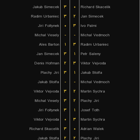
Jakub Simecek
۳
۰
Richard Skacelik
Radim Urbaniec
۳
۲
Jan Simecek
Jiri Foltynek
۰
۳
Ivo Palmi
Michal Vesely
-
-
Michal Vedmoch
Ales Barton
۱
۳
Radim Urbaniec
Jan Simecek
۳
۱
Petr Saleny
Denis Hofman
۲
۳
Viktor Vejvoda
Plachy Jiri
۳
۱
Jakub Stolfa
Jakub Stolfa
-
-
Michal Vedmoch
Viktor Vejvoda
۳
۲
Martin Sychra
Michal Vesely
۳
۲
Plachy Jiri
Jiri Foltynek
۳
۱
Josef Toth
Viktor Vejvoda
۰
۳
Martin Sychra
Richard Skacelik
۳
۰
Adrian Walek
Jakub Stolfa
۲
۲
Plachy Jiri