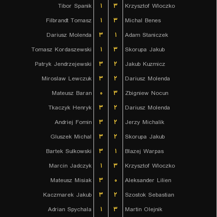
Tibor Spanik
۱
۳
Krzysztof Wloczko
Filbrandt Tomasz
۱
۳
Michal Benes
Dariusz Molenda
۳
۱
Adam Staniczek
Tomasz Kordaszewski
۱
۳
Skorupa Jakub
Patryk Jendrzejewski
۳
۲
Jakub Kuzmicz
Miroslaw Lewczuk
۳
۲
Dariusz Molenda
Mateusz Baran
۰
۳
Zbigniew Nocun
Tkaczyk Henryk
۳
۲
Dariusz Molenda
Andriej Fomin
۳
۲
Jerzy Michalik
Gluszek Michal
۳
۲
Skorupa Jakub
Bartek Sulkowski
۳
۱
Blazej Warpas
Marcin Jadczyk
۱
۳
Krzysztof Wloczko
Mateusz Misiak
۳
۰
Aleksander Lilien
Kaczmarek Jakub
۳
۲
Szostok Sebastian
Adrian Spychala
۱
۳
Martin Olejnik