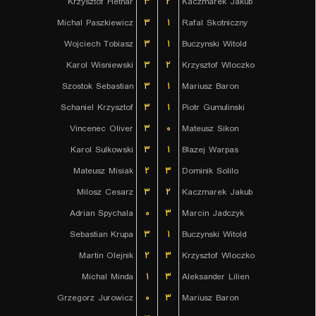
Krzysztof Hetnar
۳
۲
Kaczmarek Jakub
Michal Paszkiewicz
۳
۱
Rafal Skotniczny
Wojciech Tobiasz
۳
۱
Buczynski Witold
Karol Wisniewski
۳
۲
Krzysztof Wloczko
Szostok Sebastian
۳
۱
Mariusz Baron
Schaniel Krzysztof
۳
۱
Piotr Gumulinski
Vincenec Oliver
۳
۰
Mateusz Sikon
Karol Sulkowski
۳
۱
Blazej Warpas
Mateusz Misiak
۲
۳
Dominik Solilo
Milosz Cesarz
۳
۲
Kaczmarek Jakub
Adrian Spychala
۰
۳
Marcin Jadczyk
Sebastian Krupa
۳
۱
Buczynski Witold
Martin Olejnik
۲
۳
Krzysztof Wloczko
Michal Minda
۱
۳
Aleksander Lilien
Grzegorz Jurowicz
۰
۳
Mariusz Baron