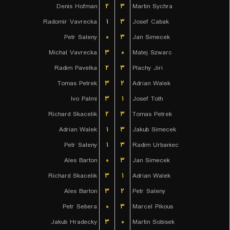
Denis Hofman
۲
۳
Martin Sychra
Radomir Vavrecka
۱
۳
Josef Cabak
Petr Saleny
۰
۳
Jan Simecek
Michal Vavrecka
۳
۰
Matej Szwarc
Radim Pavelka
۲
۳
Plachy Jiri
Tomas Petrek
۳
۲
Adrian Walek
Ivo Palmi
۳
۱
Josef Toth
Richard Skacelik
۲
۳
Tomas Petrek
Adrian Walek
۱
۳
Jakub Simecek
Petr Saleny
۱
۳
Radim Urbaniec
Ales Barton
۰
۳
Jan Simecek
Richard Skacelik
۳
۱
Adrian Walek
Ales Barton
۳
۲
Petr Saleny
Petr Sebera
۰
۳
Marcel Pikous
Jakub Hradecky
۳
۰
Martin Sobisek