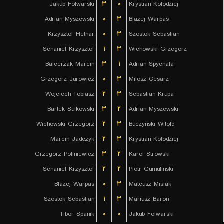
Jakub Folwarski
۳
۰
Krystian Kolodziej
Adrian Myszewski
۰
۳
Blazej Warpas
Krzysztof Hetnar
۰
۳
Szostok Sebastian
Schaniel Krzysztof
۱
۳
Wichowski Grzegorz
Balcerzak Marcin
۳
۱
Adrian Spychala
Grzegorz Jurowicz
۰
۳
Milosz Cesarz
Wojciech Tobiasz
۲
۳
Sebastian Krupa
Bartek Sulkowski
۳
۲
Adrian Myszewski
Wichowski Grzegorz
۲
۳
Buczynski Witold
Marcin Jadczyk
۲
۳
Krystian Kolodziej
Grzegorz Poliniewicz
۳
۲
Karol Strowski
Schaniel Krzysztof
۲
۲
Piotr Gumulinski
Blazej Warpas
۰
۳
Mateusz Misiak
Szostok Sebastian
۱
۳
Mariusz Baron
Tibor Spanik
۰
۰
Jakub Folwarski