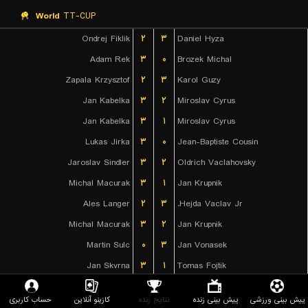
World
TT-CUP
Ondrej Fiklik
۲
۳
Daniel Hyza
Adam Rek
۳
۰
Brozek Michal
Zapala Krzysztof
۲
۳
Karol Guzy
Jan Kabelka
۳
۲
Miroslav Cyrus
Jan Kabelka
۳
۱
Miroslav Cyrus
Lukas Jirka
۳
۰
Jean-Baptiste Cousin
Jaroslav Sindler
۳
۲
Oldrich Vaclahovsky
Michal Macurak
۳
۱
Jan Krupnik
Ales Langer
۲
۳
Hejda Vaclav Jr.
Michal Macurak
۳
۲
Jan Krupnik
Martin Sulc
۰
۳
Jan Vonasek
Jan Skvrna
۳
۱
Tomas Fojtik
Filip Mandrysz
۱
۳
Oldrich Vaclahovsky
پیش بینی ورزشی
پیش بینی زنده
نتایج زنده
کازینو آنلاین
حساب کاربری
Tomas Fojtik
۱
۳
Krenek Tomas