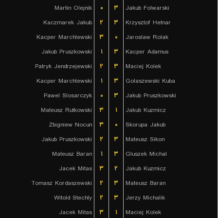
Martin Olejnik
۰
۳
Jakub Folwarski
Kaczmarek Jakub
۲
۳
Krzysztof Hetnar
Kacper Marchlewski
۳
۰
Jaroslaw Rolak
Jakub Pruszkowski
۱
۳
Kacper Adamus
Patryk Jendrzejewski
۲
۳
Maciej Kolek
Kacper Marchlewski
۱
۳
Golaszewski Kuba
Pawel Slosarczyk
۰
۳
Jakub Pruszkowski
Mateusz Rutkowski
۳
۱
Jakub Kuzmicz
Zbigniew Nocun
۳
۰
Skorupa Jakub
Jakub Pruszkowski
۲
۳
Mateusz Sikon
Mateusz Baran
۱
۳
Gluszek Michal
Jacek Mitas
۳
۲
Jakub Kuzmicz
Tomasz Kordaszewski
۲
۳
Mateusz Baran
Witold Stechly
۲
۳
Jerzy Michalik
Jacek Mitas
۳
۱
Maciej Kolek