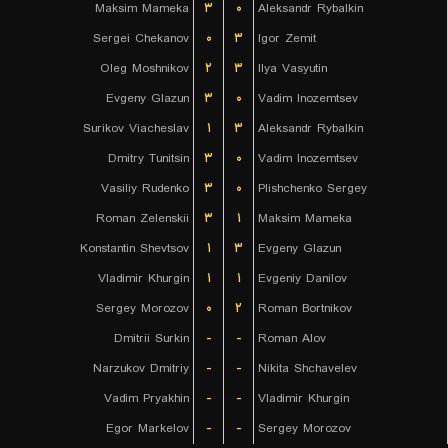
Maksim Mameka
۳
۰
Aleksandr Rybalkin
Sergei Chekanov
۰
۳
Igor Zemit
Oleg Moshnikov
۲
۳
Ilya Vasyutin
Evgeny Glazun
۳
۰
Vadim Inozemtsev
Surikov Viacheslav
۱
۳
Aleksandr Rybalkin
Dmitry Tunitsin
۳
۰
Vadim Inozemtsev
Vasiliy Rudenko
۳
۰
Plishchenko Sergey
Roman Zelenskii
۳
۱
Maksim Mameka
Konstantin Shevtsov
۱
۳
Evgeny Glazun
Vladimir Khurgin
۱
۱
Evgeniy Danilov
Sergey Morozov
۰
۲
Roman Bortnikov
Dmitrii Surkin
-
-
Roman Alov
Narzukov Dmitriy
-
-
Nikita Shchavelev
Vadim Pryakhin
-
-
Vladimir Khurgin
Egor Markelov
-
-
Sergey Morozov