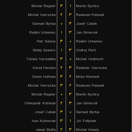
Michal Regner
۳
۱
Martin Sychra
Michal Vavrecka
۲
۳
Radovan Polasek
Samuel Byrtus
۰
۳
Josef Cabak
Radim Urbaniec
۱
۳
Jan Simecek
Petr Saleny
۳
۰
Radim Urbaniec
Matej Szwarc
۱
۳
Ondrej Paril
Tomas Varnushka
۳
۰
Michal Vedmoch
David Heczko
۲
۳
Radomir Vavrecka
Denis Hofman
۳
۲
Milan Klement
Michal Vavrecka
۳
۲
Radovan Polasek
Michal Regner
۰
۳
Martin Sychra
Oleksandr Kolisnyk
۲
۳
Jan Simecek
Josef Cabak
۳
۰
Samuel Byrtus
Ivan Kolenciak
۳
۱
Jiri Foltynek
Jakub Stolfa
۲
۳
Michal Vesely