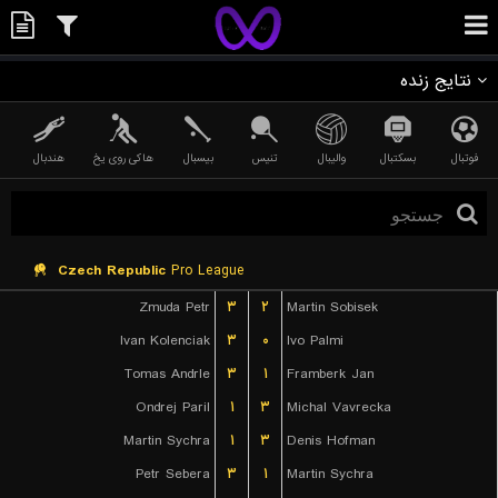
نتایج زنده
فوتبال
بسکتبال
والیبال
تنیس
بیسبال
هاکی روی یخ
هندبال
Czech Republic
Pro League
Zmuda Petr
۳
۲
Martin Sobisek
Ivan Kolenciak
۳
۰
Ivo Palmi
Tomas Andrle
۳
۱
Framberk Jan
Ondrej Paril
۱
۳
Michal Vavrecka
Martin Sychra
۱
۳
Denis Hofman
Petr Sebera
۳
۱
Martin Sychra