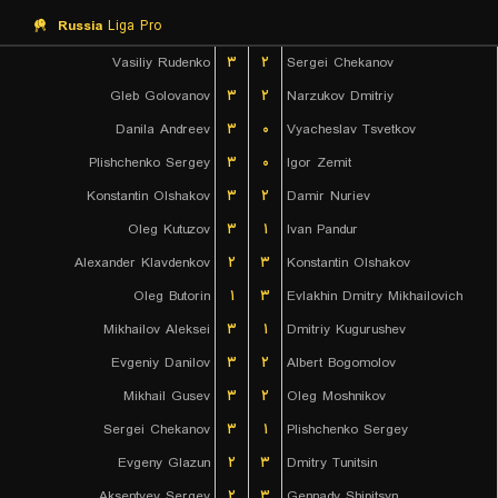
Russia
Liga Pro
Vasiliy Rudenko
۳
۲
Sergei Chekanov
Gleb Golovanov
۳
۲
Narzukov Dmitriy
Danila Andreev
۳
۰
Vyacheslav Tsvetkov
Plishchenko Sergey
۳
۰
Igor Zemit
Konstantin Olshakov
۳
۲
Damir Nuriev
Oleg Kutuzov
۳
۱
Ivan Pandur
Alexander Klavdenkov
۲
۳
Konstantin Olshakov
Oleg Butorin
۱
۳
Evlakhin Dmitry Mikhailovich
Mikhailov Aleksei
۳
۱
Dmitriy Kugurushev
Evgeniy Danilov
۳
۲
Albert Bogomolov
Mikhail Gusev
۳
۲
Oleg Moshnikov
Sergei Chekanov
۳
۱
Plishchenko Sergey
Evgeny Glazun
۲
۳
Dmitry Tunitsin
Aksentyev Sergey
۲
۳
Gennady Shipitsyn