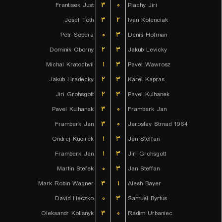
Frantisek Just
۳
۰
Plachy Jiri
Josef Toth
۳
۲
Ivan Kolenciak
Petr Sebera
۰
۳
Denis Hofman
Dominik Oborny
۲
۳
Jakub Levicky
Michal Kratochvil
۱
۳
Pavel Wawrosz
Jakub Hradecky
۲
۳
Karel Kapras
Jiri Grohsgott
۲
۳
Pavel Kulhanek
Pavel Kulhanek
۳
۰
Framberk Jan
Framberk Jan
۳
۰
Jaroslav Strnad 1964
Ondrej Kucirek
۱
۳
Jan Steffan
Framberk Jan
۱
۳
Jiri Grohsgott
Martin Stefek
۰
۳
Jan Steffan
Mark Robin Wagner
۳
۱
Alesh Bayer
David Heczko
۰
۳
Samuel Byrtus
Oleksandr Kolisnyk
۳
۰
Radim Urbaniec