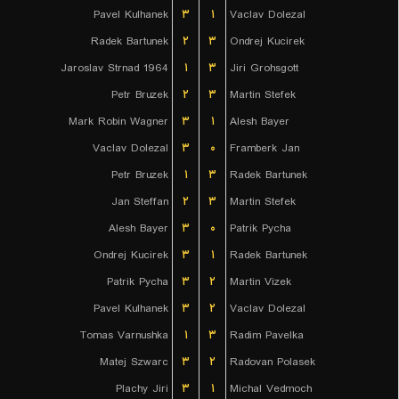
Pavel Kulhanek
۳
۱
Vaclav Dolezal
Radek Bartunek
۲
۳
Ondrej Kucirek
Jaroslav Strnad 1964
۱
۳
Jiri Grohsgott
Petr Bruzek
۲
۳
Martin Stefek
Mark Robin Wagner
۳
۱
Alesh Bayer
Vaclav Dolezal
۳
۰
Framberk Jan
Petr Bruzek
۱
۳
Radek Bartunek
Jan Steffan
۲
۳
Martin Stefek
Alesh Bayer
۳
۰
Patrik Pycha
Ondrej Kucirek
۳
۱
Radek Bartunek
Patrik Pycha
۳
۲
Martin Vizek
Pavel Kulhanek
۳
۲
Vaclav Dolezal
Tomas Varnushka
۱
۳
Radim Pavelka
Matej Szwarc
۳
۲
Radovan Polasek
Plachy Jiri
۳
۱
Michal Vedmoch