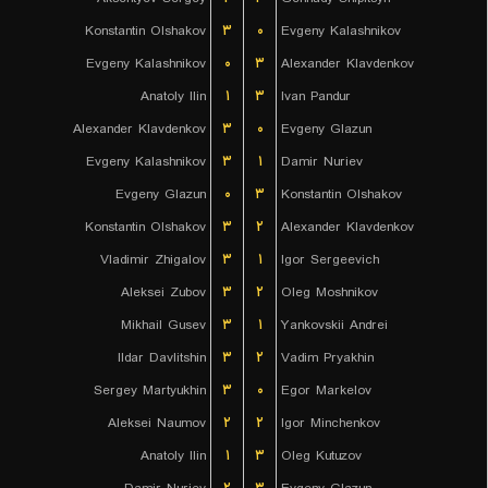
Konstantin Olshakov
۳
۰
Evgeny Kalashnikov
Evgeny Kalashnikov
۰
۳
Alexander Klavdenkov
Anatoly Ilin
۱
۳
Ivan Pandur
Alexander Klavdenkov
۳
۰
Evgeny Glazun
Evgeny Kalashnikov
۳
۱
Damir Nuriev
Evgeny Glazun
۰
۳
Konstantin Olshakov
Konstantin Olshakov
۳
۲
Alexander Klavdenkov
Vladimir Zhigalov
۳
۱
Igor Sergeevich
Aleksei Zubov
۳
۲
Oleg Moshnikov
Mikhail Gusev
۳
۱
Yankovskii Andrei
Ildar Davlitshin
۳
۲
Vadim Pryakhin
Sergey Martyukhin
۳
۰
Egor Markelov
Aleksei Naumov
۲
۲
Igor Minchenkov
Anatoly Ilin
۱
۳
Oleg Kutuzov