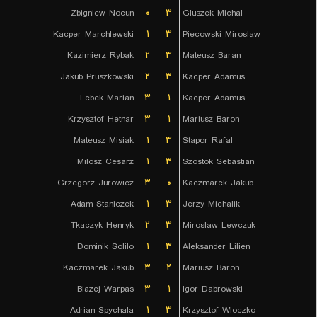
Zbigniew Nocun
۰
۳
Gluszek Michal
Kacper Marchlewski
۱
۳
Piecowski Miroslaw
Kazimierz Rybak
۲
۳
Mateusz Baran
Jakub Pruszkowski
۲
۳
Kacper Adamus
Lebek Marian
۳
۱
Kacper Adamus
Krzysztof Hetnar
۳
۱
Mariusz Baron
Mateusz Misiak
۱
۳
Stapor Rafal
Milosz Cesarz
۱
۳
Szostok Sebastian
Grzegorz Jurowicz
۳
۰
Kaczmarek Jakub
Adam Staniczek
۱
۳
Jerzy Michalik
Tkaczyk Henryk
۲
۳
Miroslaw Lewczuk
Dominik Solilo
۱
۳
Aleksander Lilien
Kaczmarek Jakub
۳
۲
Mariusz Baron
Blazej Warpas
۳
۱
Igor Dabrowski
Adrian Spychala
۱
۳
Krzysztof Wloczko