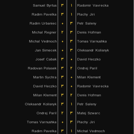
Samuel Byrtus
۳
۱
Radomir Vavrecka
Radim Pavelka
۳
۱
Plachy Jiri
Radim Urbaniec
۰
۳
Petr Saleny
Michal Regner
۲
۳
Denis Hofman
Michal Vedmoch
۰
۳
Tomas Varnushka
Jan Simecek
۰
۳
Oleksandr Kolisnyk
Josef Cabak
۳
۰
David Heczko
Radovan Polasek
۳
۲
Ondrej Paril
Martin Sychra
۳
۰
Milan Klement
David Heczko
۳
۰
Radomir Vavrecka
Milan Klement
۳
۲
Denis Hofman
Oleksandr Kolisnyk
۳
۱
Petr Saleny
Ondrej Paril
۲
۳
Matej Szwarc
Tomas Varnushka
۰
۳
Plachy Jiri
Radim Pavelka
۳
۱
Michal Vedmoch