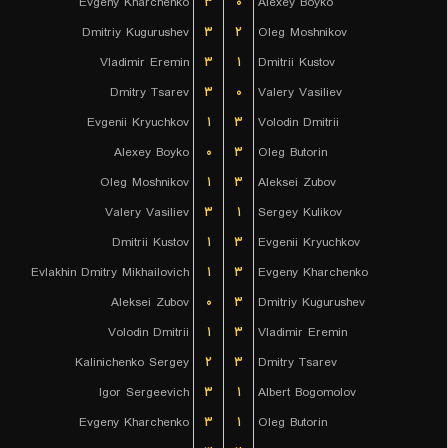
Evgeny Kharchenko
۳
۰
Alexey Boyko
Dmitriy Kugurushev
۳
۲
Oleg Moshnikov
Vladimir Eremin
۳
۱
Dmitrii Kustov
Dmitry Tsarev
۳
۰
Valery Vasiliev
Evgenii Kryuchkov
۱
۳
Volodin Dmitrii
Alexey Boyko
۰
۳
Oleg Butorin
Oleg Moshnikov
۱
۳
Aleksei Zubov
Valery Vasiliev
۳
۱
Sergey Kulikov
Dmitrii Kustov
۱
۳
Evgenii Kryuchkov
Evlakhin Dmitry Mikhailovich
۱
۳
Evgeny Kharchenko
Aleksei Zubov
۰
۳
Dmitriy Kugurushev
Volodin Dmitrii
۱
۳
Vladimir Eremin
Kalinichenko Sergey
۲
۳
Dmitry Tsarev
Igor Sergeevich
۳
۱
Albert Bogomolov
Evgeny Kharchenko
۳
۱
Oleg Butorin