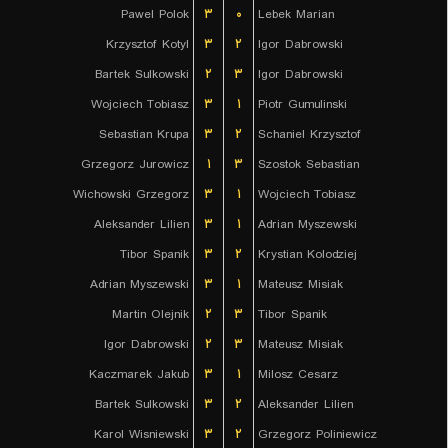
Pawel Polok
۳
۰
Lebek Marian
Krzysztof Kotyl
۳
۲
Igor Dabrowski
Bartek Sulkowski
۲
۳
Igor Dabrowski
Wojciech Tobiasz
۳
۱
Piotr Gumulinski
Sebastian Krupa
۳
۲
Schaniel Krzysztof
Grzegorz Jurowicz
۱
۳
Szostok Sebastian
Wichowski Grzegorz
۳
۱
Wojciech Tobiasz
Aleksander Lilien
۳
۱
Adrian Myszewski
Tibor Spanik
۳
۲
Krystian Kolodziej
Adrian Myszewski
۳
۱
Mateusz Misiak
Martin Olejnik
۲
۳
Tibor Spanik
Igor Dabrowski
۲
۳
Mateusz Misiak
Kaczmarek Jakub
۳
۱
Milosz Cesarz
Bartek Sulkowski
۳
۲
Aleksander Lilien
Karol Wisniewski
۳
۲
Grzegorz Poliniewicz