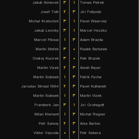
Jakub Simecek
۳
۱
Tomas Petrek
Josef Toth
۲
۳
Jiri Foltynek
Michal Kratochvil
۳
۱
Pavel Wawrosz
Jakub Levicky
۳
۱
Marcel Heczko
Marcel Pikous
۱
۳
Adam Brazda
Martin Stefek
۳
۰
Radek Bartunek
Ondrej Kucirek
۳
۰
Petr Bruzek
Martin Vizek
۲
۳
Alesh Bayer
Martin Sobisek
۱
۳
Patrik Pycha
Jaroslav Strnad 1964
۲
۳
Pavel Kulhanek
Martin Sobisek
۱
۳
Martin Vizek
Framberk Jan
۳
۱
Jiri Grohsgott
Milan Klement
۱
۳
Michal Regner
Petr Saleny
۲
۳
Ales Barton
Viktor Vejvoda
۰
۳
Petr Sebera