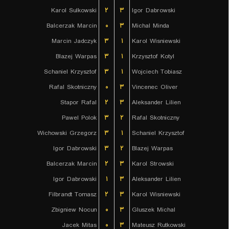
Karol Sulkowski
۲
۳
Igor Dabrowski
Balcerzak Marcin
۰
۳
Michal Minda
Marcin Jadczyk
۳
۱
Karol Wisniewski
Blazej Warpas
۳
۱
Krzysztof Kotyl
Schaniel Krzysztof
۳
۱
Wojciech Tobiasz
Rafal Skotniczny
۰
۳
Vincenec Oliver
Stapor Rafal
۲
۳
Aleksander Lilien
Pawel Polok
۳
۲
Rafal Skotniczny
Wichowski Grzegorz
۳
۱
Schaniel Krzysztof
Igor Dabrowski
۳
۲
Blazej Warpas
Balcerzak Marcin
۲
۳
Karol Strowski
Igor Dabrowski
۱
۳
Aleksander Lilien
Filbrandt Tomasz
۲
۳
Karol Wisniewski
Zbigniew Nocun
۰
۳
Gluszek Michal
Jacek Mitas
۰
۳
Mateusz Rutkowski