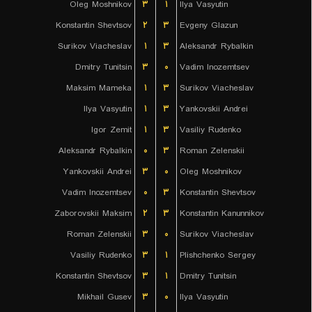
Oleg Moshnikov
۳
۱
Ilya Vasyutin
Konstantin Shevtsov
۲
۳
Evgeny Glazun
Surikov Viacheslav
۱
۳
Aleksandr Rybalkin
Dmitry Tunitsin
۳
۰
Vadim Inozemtsev
Maksim Mameka
۱
۳
Surikov Viacheslav
Ilya Vasyutin
۱
۳
Yankovskii Andrei
Igor Zemit
۱
۳
Vasiliy Rudenko
Aleksandr Rybalkin
۰
۳
Roman Zelenskii
Yankovskii Andrei
۳
۰
Oleg Moshnikov
Vadim Inozemtsev
۰
۳
Konstantin Shevtsov
Zaborovskii Maksim
۲
۳
Konstantin Kanunnikov
Roman Zelenskii
۳
۰
Surikov Viacheslav
Vasiliy Rudenko
۳
۱
Plishchenko Sergey
Konstantin Shevtsov
۳
۱
Dmitry Tunitsin
Mikhail Gusev
۳
۰
Ilya Vasyutin