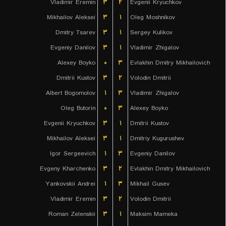
Vladimir Eremin
۳
۲
Evgenii Kryuchkov
Mikhailov Aleksei
۳
۱
Oleg Moshnikov
Dmitry Tsarev
۳
۱
Sergey Kulikov
Evgeniy Danilov
۳
۱
Vladimir Zhigalov
Alexey Boyko
۰
۳
Evlakhin Dmitry Mikhailovich
Dmitrii Kustov
۳
۲
Volodin Dmitrii
Albert Bogomolov
۱
۳
Vladimir Zhigalov
Oleg Butorin
۰
۳
Alexey Boyko
Evgenii Kryuchkov
۳
۱
Dmitrii Kustov
Mikhailov Aleksei
۳
۱
Dmitriy Kugurushev
Igor Sergeevich
۱
۳
Evgeniy Danilov
Evgeny Kharchenko
۳
۲
Evlakhin Dmitry Mikhailovich
Yankovskii Andrei
۱
۳
Mikhail Gusev
Vladimir Eremin
۳
۲
Volodin Dmitrii
Roman Zelenskii
۳
۱
Maksim Mameka