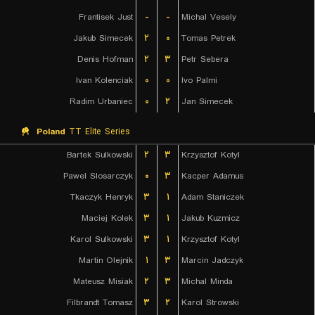
Frantisek Just
-
-
Michal Vesely
Jakub Simecek
۲
۰
Tomas Petrek
Denis Hofman
۲
۳
Petr Sebera
Ivan Kolenciak
۰
۰
Ivo Palmi
Radim Urbaniec
۰
۲
Jan Simecek
Poland
TT Elite Series
Bartek Sulkowski
۲
۳
Krzysztof Kotyl
Pawel Slosarczyk
۰
۳
Kacper Adamus
Tkaczyk Henryk
۳
۱
Adam Staniczek
Maciej Kolek
۳
۱
Jakub Kuzmicz
Karol Sulkowski
۳
۱
Krzysztof Kotyl
Martin Olejnik
۱
۳
Marcin Jadczyk
Mateusz Misiak
۲
۳
Michal Minda
Filbrandt Tomasz
۳
۲
Karol Strowski