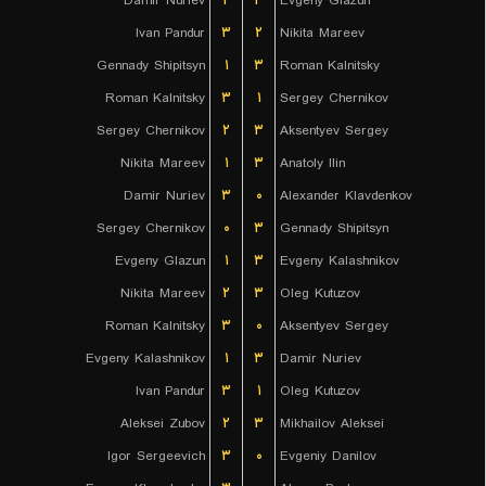
Damir Nuriev
۲
۳
Evgeny Glazun
Ivan Pandur
۳
۲
Nikita Mareev
Gennady Shipitsyn
۱
۳
Roman Kalnitsky
Roman Kalnitsky
۳
۱
Sergey Chernikov
Sergey Chernikov
۲
۳
Aksentyev Sergey
Nikita Mareev
۱
۳
Anatoly Ilin
Damir Nuriev
۳
۰
Alexander Klavdenkov
Sergey Chernikov
۰
۳
Gennady Shipitsyn
Evgeny Glazun
۱
۳
Evgeny Kalashnikov
Nikita Mareev
۲
۳
Oleg Kutuzov
Roman Kalnitsky
۳
۰
Aksentyev Sergey
Evgeny Kalashnikov
۱
۳
Damir Nuriev
Ivan Pandur
۳
۱
Oleg Kutuzov
Aleksei Zubov
۲
۳
Mikhailov Aleksei
Igor Sergeevich
۳
۰
Evgeniy Danilov