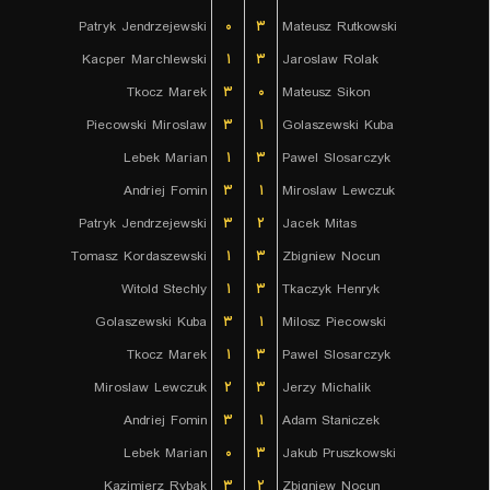
Patryk Jendrzejewski
۰
۳
Mateusz Rutkowski
Kacper Marchlewski
۱
۳
Jaroslaw Rolak
Tkocz Marek
۳
۰
Mateusz Sikon
Piecowski Miroslaw
۳
۱
Golaszewski Kuba
Lebek Marian
۱
۳
Pawel Slosarczyk
Andriej Fomin
۳
۱
Miroslaw Lewczuk
Patryk Jendrzejewski
۳
۲
Jacek Mitas
Tomasz Kordaszewski
۱
۳
Zbigniew Nocun
Witold Stechly
۱
۳
Tkaczyk Henryk
Golaszewski Kuba
۳
۱
Milosz Piecowski
Tkocz Marek
۱
۳
Pawel Slosarczyk
Miroslaw Lewczuk
۲
۳
Jerzy Michalik
Andriej Fomin
۳
۱
Adam Staniczek
Lebek Marian
۰
۳
Jakub Pruszkowski
Kazimierz Rybak
۳
۲
Zbigniew Nocun