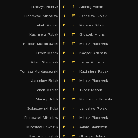
Tkaczyk Henryk
۳
۱
Andriej Fomin
Piecowski Miroslaw
۱
۳
Jaroslaw Rolak
Lebek Marian
۳
۰
Mateusz Sikon
Kazimierz Rybak
۱
۳
Gluszek Michal
Kacper Marchlewski
۲
۳
Milosz Piecowski
Tkocz Marek
۳
۰
Kacper Adamus
Adam Staniczek
۲
۳
Jerzy Michalik
Tomasz Kordaszewski
۳
۰
Kazimierz Rybak
Jaroslaw Rolak
۱
۳
Milosz Piecowski
Lebek Marian
۳
۱
Tkocz Marek
Maciej Kolek
۲
۳
Mateusz Rutkowski
Golaszewski Kuba
۳
۰
Jaroslaw Rolak
Piecowski Miroslaw
۳
۱
Milosz Piecowski
Miroslaw Lewczuk
۳
۰
Adam Staniczek
Kazimierz Rybak
۲
۳
Skorupa Jakub