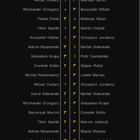
Milosz Cesarz
۱
۳
Mariusz Baron
Wichowski Grzegorz
۰
۳
Buczynski Witold
Pawel Polok
۳
۰
Mateusz Sikon
Tibor Spanik
۱
۳
Martin Olejnik
Krzysztof Hetnar
۱
۳
Grzegorz Jurowicz
Adrian Myszewski
۳
۱
Bartek Sulkowski
Sebastian Krupa
۳
۱
Piotr Gumulinski
Dominik Solilo
۲
۳
Stapor Rafal
Michal Paszkiewicz
۰
۳
Lebek Marian
Milosz Cesarz
۱
۳
Grzegorz Jurowicz
Karol Sulkowski
۲
۳
Bartek Sulkowski
Wichowski Grzegorz
۲
۳
Sebastian Krupa
Balcerzak Marcin
۳
۰
Dominik Solilo
Tibor Spanik
۲
۳
Marcin Jadczyk
Adrian Myszewski
۱
۳
Blazej Warpas